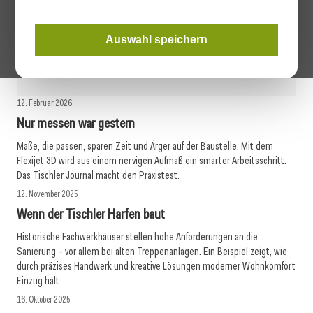
Entdecken Sie am 16. & 17. September mehr als 350 sorgfältig
ausgewählte Produktinnovationen auf der ARCHITECT@WORK in
der Wiener Stadthalle! Registrieren Sie sich hier für den
Auswahl speichern
kostenlosen Eintritt.
mehr erfahren
12. Februar 2026
Nur messen war gestern
Maße, die passen, sparen Zeit und Ärger auf der Baustelle. Mit dem
Flexijet 3D wird aus einem nervigen Aufmaß ein smarter Arbeitsschritt.
Das Tischler Journal macht den Praxistest.
12. November 2025
Wenn der Tischler Harfen baut
Historische Fachwerkhäuser stellen hohe Anforderungen an die
Sanierung – vor allem bei alten Treppenanlagen. Ein Beispiel zeigt, wie
durch präzises Handwerk und kreative Lösungen moderner Wohnkomfort
Einzug hält.
16. Oktober 2025