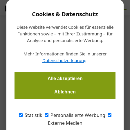
Cookies & Datenschutz
Diese Website verwendet Cookies für essenzielle
Homepage
/ Suche: Böning
Funktionen sowie – mit Ihrer Zustimmung – für
Suche: Böning
Analyse und personalisierte Werbung.
Mehr Informationen finden Sie in unserer
24 Ergebnisse
Datenschutzerklärung
.
28. Juli 2026
09. Juni 2026
Zum Shaper-Jubiläum: freihändig Fräsen mit Benchpilot
20. April 2026
Kreativität in dünn
Massivholz geht immer
Alle akzeptieren
Ablehnen
Werbung
Hochwertige Produktinnovationen auf der
Statistik
Personalisierte Werbung
Architect@Work Wien!
Externe Medien