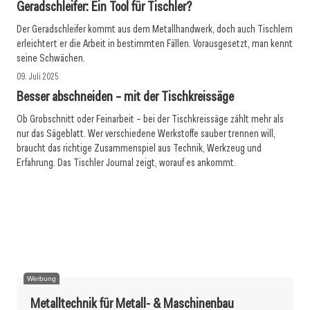
Geradschleifer: Ein Tool für Tischler?
Der Geradschleifer kommt aus dem Metallhandwerk, doch auch Tischlern
erleichtert er die Arbeit in bestimmten Fällen. Vorausgesetzt, man kennt
seine Schwächen.
09. Juli 2025
Besser abschneiden – mit der Tischkreissäge
Ob Grobschnitt oder Feinarbeit – bei der Tischkreissäge zählt mehr als
nur das Sägeblatt. Wer verschiedene Werkstoffe sauber trennen will,
braucht das richtige Zusammenspiel aus Technik, Werkzeug und
12. Juni 2025
Erfahrung. Das Tischler Journal zeigt, worauf es ankommt.
Verkratzt, verbohrt, durchgeschraubt oder
09. April 2025
angeschlagen?
12. Februar 2025
Sicher und langlebig befestigen
Total digital im Tischlerhandwerk
Werbung
Metalltechnik für Metall- & Maschinenbau