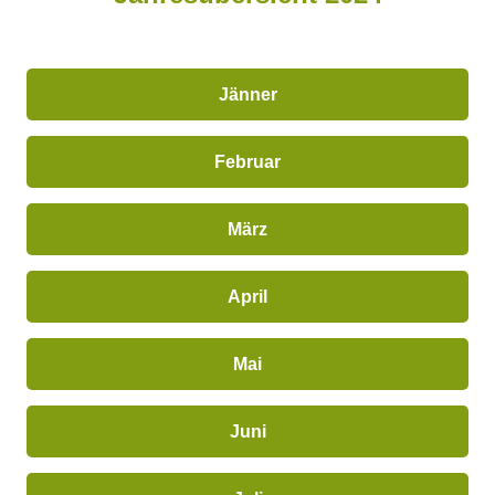
Jänner
Februar
März
April
Mai
Juni