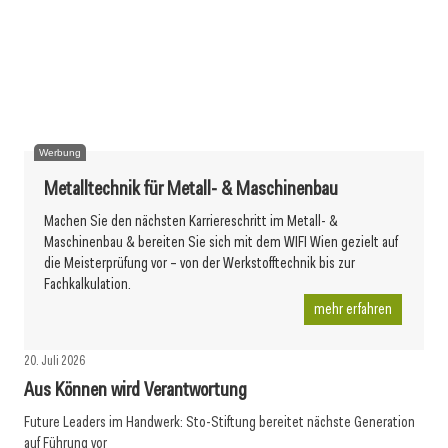
21. Juli 2026
21. Juli 2026
Doka liefert Maßarbeit für Wiener U-Bahn-Ausbau
20. Juli 2026
Das Ende eines Vertrags: der EuGH entscheidet
Natur in den Innenraum
Werbung
Metalltechnik für Metall- & Maschinenbau
Machen Sie den nächsten Karriereschritt im Metall- &
Maschinenbau & bereiten Sie sich mit dem WIFI Wien gezielt auf
die Meisterprüfung vor – von der Werkstofftechnik bis zur
Fachkalkulation.
mehr erfahren
20. Juli 2026
Aus Können wird Verantwortung
Future Leaders im Handwerk: Sto-Stiftung bereitet nächste Generation
auf Führung vor