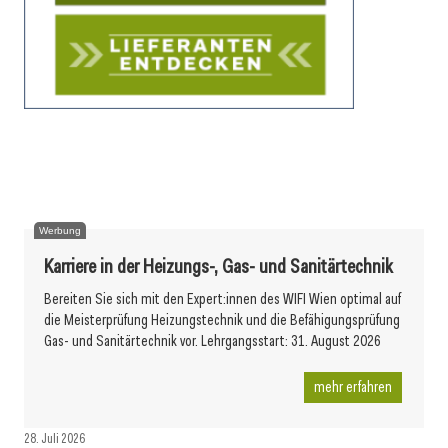
29. Juli 2026
29. Juli 2026
Industrieästhetik und Hightech-Verglasung im Einklang
28. Juli 2026
Rundum Holz für angenehmes Arbeiten
Zukunft braucht Raum
Werbung
Karriere in der Heizungs-, Gas- und Sanitärtechnik
Bereiten Sie sich mit den Expert:innen des WIFI Wien optimal auf
die Meisterprüfung Heizungstechnik und die Befähigungsprüfung
Gas- und Sanitärtechnik vor. Lehrgangsstart: 31. August 2026
mehr erfahren
28. Juli 2026