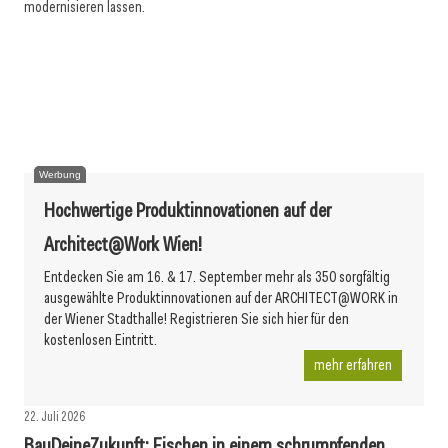
modernisieren lassen.
Energieautarke Produktion von Holzfenstern ohne
23. Juli 2026
Kunststoff
22. Juli 2026
Gefaltete Fassade für das Mehrgenerationenhaus
Trigos 2026: Nachhaltige Innovationen für den Bau
Werbung
Hochwertige Produktinnovationen auf der
Architect@Work Wien!
Entdecken Sie am 16. & 17. September mehr als 350 sorgfältig
ausgewählte Produktinnovationen auf der ARCHITECT@WORK in
der Wiener Stadthalle! Registrieren Sie sich hier für den
kostenlosen Eintritt.
mehr erfahren
22. Juli 2026
BauDeineZukunft: Fischen in einem schrumpfenden