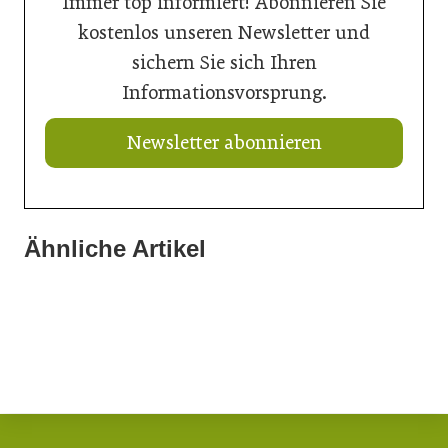
Immer top informiert! Abonnieren Sie
kostenlos unseren Newsletter und
sichern Sie sich Ihren
Informationsvorsprung.
Newsletter abonnieren
Ähnliche Artikel
21. Juli 2026
20. Juli 2026
Ein Thron für den Nachwuchs
20. Juli 2026
Aus Verantwortung gewachsen
Natur in den Innenraum