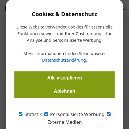
Cookies & Datenschutz
Diese Website verwendet Cookies für essenzielle
Startseite
/
Tischlerei
Funktionen sowie – mit Ihrer Zustimmung – für
Ausbildung
Analyse und personalisierte Werbung.
Erfolgreicher Abschluss
Mehr Informationen finden Sie in unserer
Datenschutzerklärung
.
Redaktion Tischler Journal
06.07.2026, 13:29 Uhr
Alle akzeptieren
Die 21 Absolvent*innen der Fachschule für Holzwirtschaft am
Holztechnikum Kuchl legten im Juni 2026 die schriftlichen,
Ablehnen
fachpraktischen und mündlichen Prüfungen ab, einige von
ihnen entschieden sich für eine Doppelqualifikation.
Statistik
Personalisierte Werbung
Externe Medien