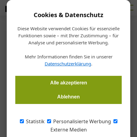
Cookies & Datenschutz
Diese Website verwendet Cookies für essenzielle
Startseite
/
Allgemein
Funktionen sowie – mit Ihrer Zustimmung – für
Holter eröffnet
Analyse und personalisierte Werbung.
Bäderausstellung in Linz
Mehr Informationen finden Sie in unserer
Datenschutzerklärung
.
Redaktion
10.04.2015, 09:55 Uhr
Alle akzeptieren
Nachdem der Beratungsbetrieb bereits Anfang März
Ablehnen
aufgenommen wurde, folgte am 26. März die offizielle
Eröffnung der neuen Holter-Bäderausstellung in Linz. Unter
den 250 Gästen waren neben Kunden, Partnern und
Statistik
Personalisierte Werbung
Mitarbeitern auch zahlreiche Vertreter der oö. Wirtschaft und
Externe Medien
Politik, allen voran Landeshauptmann Josef Pühringer, der