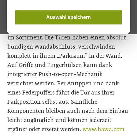
mit den Jahren kontinuierlich erweitert. Mit
der Variante Junior 80 B Pocket­ hat man jetzt
Auswahl speichern
auch einen Spezialbeschlag für
Holzschiebetüren bis 80 kg für Wandtaschen
im Sortiment. Die Türen haben einen absolut
bündigen Wandabschluss, verschwinden
komplett in ihrem „Parkraum“ in der Wand.
Auf Griffe und Fingerhülsen kann dank
integrierter Push-to-open-Mechanik
verzichtet werden. Per Antippen und dank
eines Federpuffers fährt die Tür aus ihrer
Parkposition selbst aus. Sämtliche
Komponenten bleiben auch nach dem Einbau
leicht zugänglich und können jederzeit
ergänzt oder ersetzt werden.
www.hawa.com