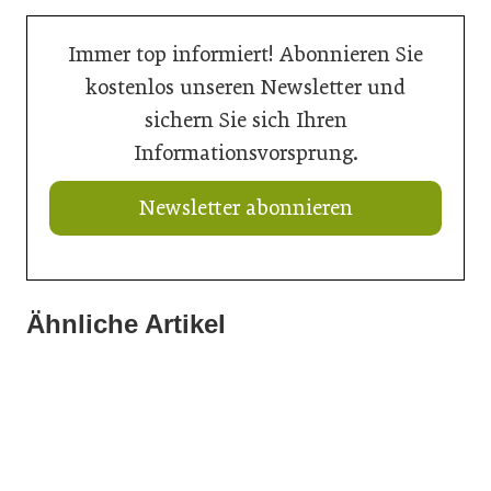
Immer top informiert! Abonnieren Sie
kostenlos unseren Newsletter und
sichern Sie sich Ihren
Informationsvorsprung.
Newsletter abonnieren
Ähnliche Artikel
21. Juli 2026
20. Juli 2026
20. Juli 2026
Ein Thron für den Nachwuchs
„Nutzen, was da ist“: Wie Gemeinden ihre Ortskerne neu
Aus Können wird Verantwortung
beleben