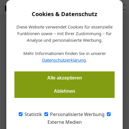
Cookies & Datenschutz
Diese Website verwendet Cookies für essenzielle
Startseite
/
Allgemein
Funktionen sowie – mit Ihrer Zustimmung – für
Spezialbeschlag für
Analyse und personalisierte Werbung.
Holzschiebetüren
Mehr Informationen finden Sie in unserer
Datenschutzerklärung
.
Redaktion
04.03.2019, 12:06 Uhr
Alle akzeptieren
Hawa nimmt mit „Junior 80 B Pocket" einen Spezialbeschlag
Ablehnen
für Holzschiebetüren ins Sortiment auf.
Der Schweizer Schiebebeschlagsspezialist
Statistik
Personalisierte Werbung
Hawa hat seine Produktfamilie Hawa Junior
Externe Medien