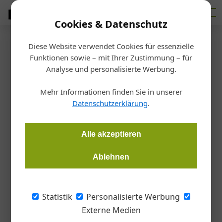
Cookies & Datenschutz
Diese Website verwendet Cookies für essenzielle
Startseite
/
Architektur
Funktionen sowie – mit Ihrer Zustimmung – für
Holzolympiade trotzte der
Analyse und personalisierte Werbung.
Sommerhitze
Mehr Informationen finden Sie in unserer
Datenschutzerklärung
.
Redaktion Tischler Journal
02.07.2026, 08:46 Uhr
Alle akzeptieren
Holzolympiade trotzte der Sommerhitze: Bei
Ablehnen
hochsommerlichen Temperaturen wurde der Campus der
Fachberufsschule für Holztechnik in Absam auch heuer wieder
zum Treffpunkt für rund 320 Schüler*innen aus Tirols
Statistik
Personalisierte Werbung
Mittelschulen und Gymnasien. Die von proHolz Tirol in
Externe Medien
Zusammenarbeit mit der Berufsschule organisierte