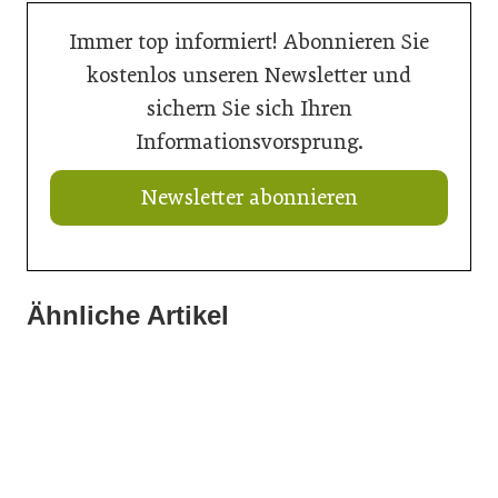
Immer top informiert! Abonnieren Sie
kostenlos unseren Newsletter und
sichern Sie sich Ihren
Informationsvorsprung.
Newsletter abonnieren
Ähnliche Artikel
21. Juli 2026
21. Juli 2026
Ein Thron für den Nachwuchs
21. Juli 2026
renowave.at kommt in den Westen
Doka liefert Maßarbeit für Wiener U-Bahn-Ausbau