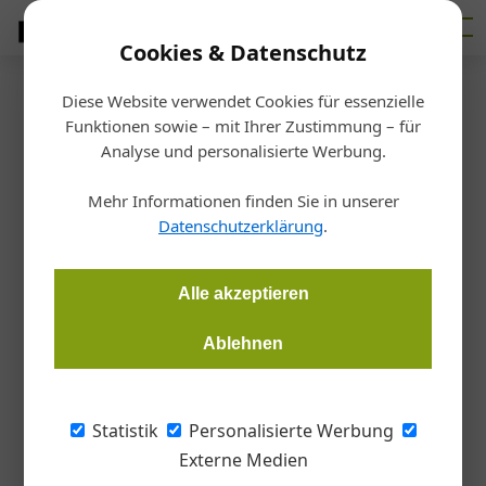
Cookies & Datenschutz
Diese Website verwendet Cookies für essenzielle
Startseite
/
Fertigen
Funktionen sowie – mit Ihrer Zustimmung – für
Profitable Nachhaltigkeit
Analyse und personalisierte Werbung.
Mehr Informationen finden Sie in unserer
Redaktion
16.06.2020, 14:25 Uhr
Datenschutzerklärung
.
Wasserstrahlschneiden. Mit einem integrierten
Alle akzeptieren
Nachhaltigkeits-Konzept ebnet der österreichische
Wasserstrahlspezialist StM auch kleineren Betrieben (KMU)
Ablehnen
den Weg in eine zukunftsfähige Produktion auf „Industrie
4.0“-Standard.
Statistik
Personalisierte Werbung
Ein Fertigungsbetrieb, der mithalten will, ist
Externe Medien