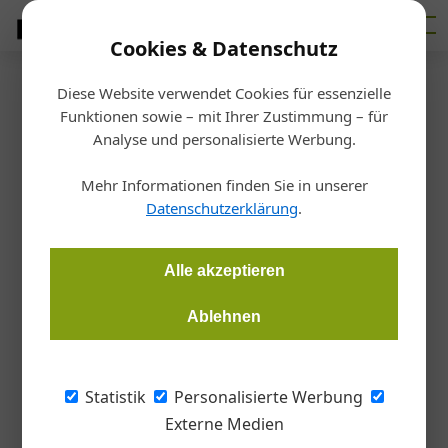
Cookies & Datenschutz
Diese Website verwendet Cookies für essenzielle
Startseite
/
Fertigen
Funktionen sowie – mit Ihrer Zustimmung – für
Projekt
Analyse und personalisierte Werbung.
Tischler-Lehrlinge fertigen
Mehr Informationen finden Sie in unserer
Möbelstück für Blum
Datenschutzerklärung
.
Redaktion Tischler Journal
02.03.2023, 10:52 Uhr
Alle akzeptieren
Ablehnen
Die 24 Schüler*innen des 1. Jahrganges im Lehrberuf
Tischlerei der Fachberufsschule 1 Klagenfurt haben in
Zusammenarbeit mit der Firma Blum ein tolles Projekt über die
Statistik
Personalisierte Werbung
Bühne gebracht.
Externe Medien