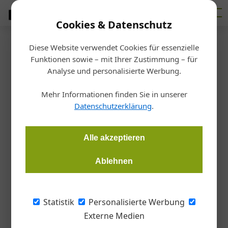
Cookies & Datenschutz
Diese Website verwendet Cookies für essenzielle
Startseite
/
Allgemein
Funktionen sowie – mit Ihrer Zustimmung – für
Porträt
Analyse und personalisierte Werbung.
Bodenhaftung mit Stil
Mehr Informationen finden Sie in unserer
Datenschutzerklärung
.
Gudrun Haigermoser
08.06.2026, 11:12 Uhr
Alle akzeptieren
PORTRÄT Zwischen Fischgrät und Fußbodenheizung: Muhr
Lebensraumgestaltung verbindet handwerkliche Präzision
Ablehnen
mit fundierter Beratung rund um Böden, Türen und Treppen.
Statistik
Personalisierte Werbung
Externe Medien