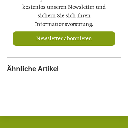
kostenlos unseren Newsletter und
sichern Sie sich Ihren
Informationsvorsprung.
Newsletter abonnieren
Ähnliche Artikel
21. Juli 2026
20. Juli 2026
Ein Thron für den Nachwuchs
20. Juli 2026
Aus Verantwortung gewachsen
Natur in den Innenraum