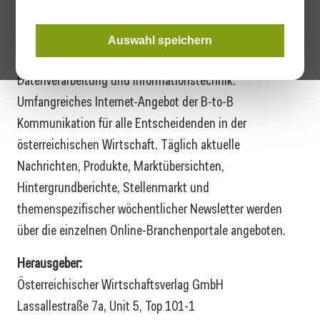
Druckschriften, Adressenverlage und
Direktwerbeunternehmen, Software-Angebote zu
Auswahl speichern
Fachverfahren, Dienstleistungen in der automatischen
Datenverarbeitung und Informationstechnik.
Umfangreiches Internet-Angebot der B-to-B
Kommunikation für alle Entscheidenden in der
österreichischen Wirtschaft. Täglich aktuelle
Nachrichten, Produkte, Marktübersichten,
Hintergrundberichte, Stellenmarkt und
themenspezifischer wöchentlicher Newsletter werden
über die einzelnen Online-Branchenportale angeboten.
Herausgeber:
Österreichischer Wirtschaftsverlag GmbH
Lassallestraße 7a, Unit 5, Top 101-1