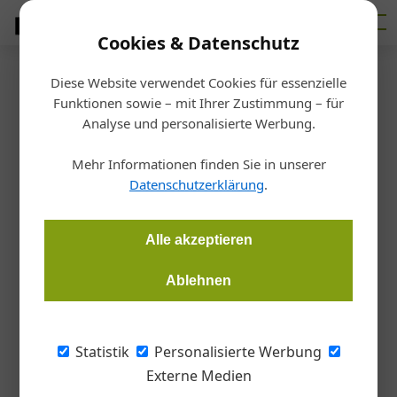
Cookies & Datenschutz
Diese Website verwendet Cookies für essenzielle
Impressum
Funktionen sowie – mit Ihrer Zustimmung – für
Analyse und personalisierte Werbung.
Impressum Österreichischer
Mehr Informationen finden Sie in unserer
Wirtschaftsverlag GmbH, erstellt
Datenschutzerklärung
.
gemäß § 25 Abs 2 Mediengesetz
Alle akzeptieren
Unser Impressum finden Sie auch auf
Ablehnen
unserer
Wirtschaftsverlag Webseite
.
Unternehmensgegenstand:
Statistik
Personalisierte Werbung
Verlag, Druck und Vertrieb von Zeitungen und
Externe Medien
Zeitschriften sowie sonstigen periodischen