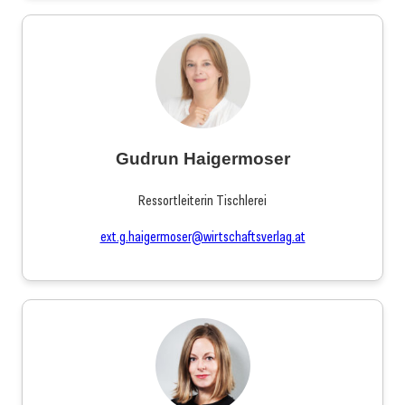
Gudrun Haigermoser
Ressortleiterin Tischlerei
ext.g.haigermoser@wirtschaftsverlag.at