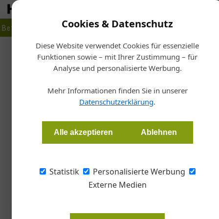
Cookies & Datenschutz
Betrieb
Markt
Planen
Bauen
Fertigen
Bau- + Werk
Diese Website verwendet Cookies für essenzielle
Funktionen sowie – mit Ihrer Zustimmung – für
Start
Analyse und personalisierte Werbung.
G
Neue CEO für Ve
Mehr Informationen finden Sie in unserer
Datenschutzerklärung
.
Redaktion Glas
Alle akzeptieren
Ablehnen
Nicole Wilming ist seit Jahresbeginn Chief Exe
Nachfolge von Reto Cometta angetreten, der 
Statistik
Personalisierte Werbung
Externe Medien