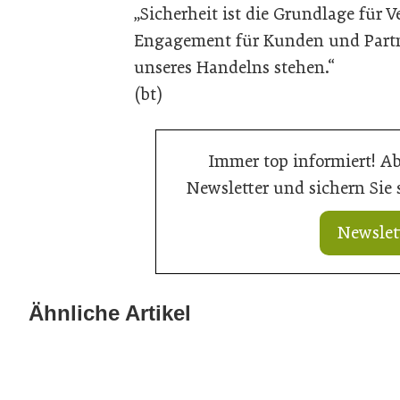
„Sicherheit ist die Grundlage für 
Engagement für Kunden und Partn
unseres Handelns stehen.“
(bt)
Immer top informiert! A
Newsletter und sichern Sie
Newslet
Ähnliche Artikel
21. Juli 2026
20. Juli 2026
Ein Thron für den Nachwuchs
Aus Können wi