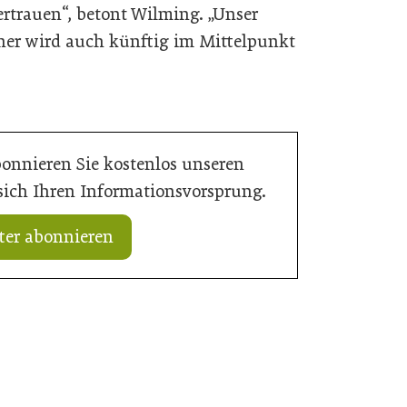
Vertrauen“, betont Wilming. „Unser
er wird auch künftig im Mittelpunkt
bonnieren Sie kostenlos unseren
 sich Ihren Informationsvorsprung.
ter abonnieren
20. Juli 2026
„Nutzen, was da ist“: Wie Gemeinden
rd Verantwortung
ihre Ortskerne neu beleben