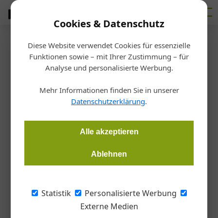
Cookies & Datenschutz
Diese Website verwendet Cookies für essenzielle
Startseite
/
Allgemein
Funktionen sowie – mit Ihrer Zustimmung – für
Nachhaltig Bauen
Analyse und personalisierte Werbung.
Neuer Vorstand für IG
Mehr Informationen finden Sie in unserer
Lebenszyklus Bau
Datenschutzerklärung
.
Redaktion Handwerk + Bau
03.07.2025, 12:12 Uhr
Alle akzeptieren
Ablehnen
Die IG Lebenszyklus Bau hat einen neuen Vorstand. Das
achtköpfige Führungsteam des Verbands, dem rund 90
Unternehmen und Institutionen der Branche angehören, hat
Statistik
Personalisierte Werbung
einen klaren inhaltlichen Fokus: Die Leistbarkeit von
Externe Medien
Nachhaltigkeit ist Voraussetzung für zukunftsfähiges Bauen.