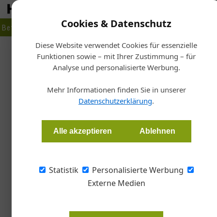
Cookies & Datenschutz
Betrieb
Markt
Planen
Bauen
Fertigen
Bau- + Werk
Diese Website verwendet Cookies für essenzielle
Funktionen sowie – mit Ihrer Zustimmung – für
Artikel von Barbara Fürst
Analyse und personalisierte Werbung.
Mehr Informationen finden Sie in unserer
Datenschutzerklärung
.
Alle akzeptieren
Ablehnen
Statistik
Personalisierte Werbung
Externe Medien