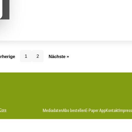
1
2
rherige
Nächste »
Core
Mediadaten
Abo bestellen
E-Paper App
Kontakt
Impres