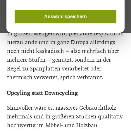
zur Herstellung von Möbeln, Türen, Böden
oder auch Wellnesseinrichtungen zu
Auswahl speichern
verwenden, hält in Österreich schon lange an.
In großen Mengen wird (behandeltes) Altholz
hierzulande und in ganz Europa allerdings
noch nicht kaskadisch – also mehrfach über
mehrere Stufen – genutzt, sondern in der
Regel zu Spanplatten verarbeitet oder
thermisch verwertet, sprich verbrannt.
Upcyling statt Downcycling
Sinnvoller wäre es, massives Gebrauchtholz
mehrmals und in größeren Stücken qualitativ
hochwertig im Möbel- und Holzbau