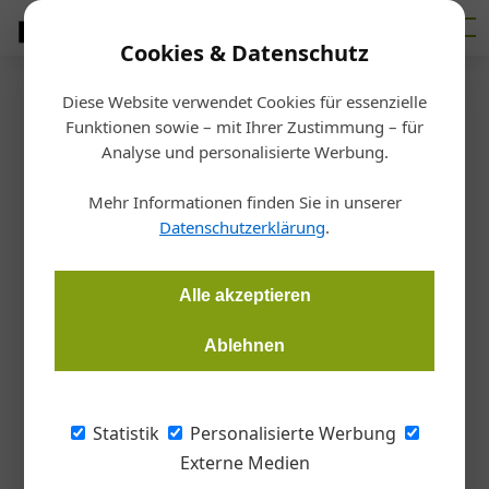
Cookies & Datenschutz
Diese Website verwendet Cookies für essenzielle
Startseite
/
Holz
Funktionen sowie – mit Ihrer Zustimmung – für
EU-Projekt CaReWood: Neues
Analyse und personalisierte Werbung.
Leben für altes Holz
Mehr Informationen finden Sie in unserer
Datenschutzerklärung
.
Gudrun Haigermoser
19.12.2017, 10:35 Uhr
Alle akzeptieren
Upcyling statt Downcycling: Ein EU-Forschungsprojekt
Ablehnen
beschäftigt sich mit der Mehrfachnutzung von Holz. Denn
zum Verheizen ist der wertvolle Rohstoff nach nur einmaligem
Gebrauch meistens zu schade.
Statistik
Personalisierte Werbung
Externe Medien
Der Trend, altes, unbehandeltes Scheunenholz