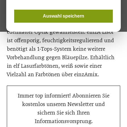
je nach Farbton entweder lasierende oder
deckende Beschichtungen appliziert werden,
Auswahl speichern
die einen professionellen Wetterschutz in
edelmatter Optik gewährleisten. einzA Lisol
ist offenporig, feuchtigkeitsregulierend und
benötigt als 1-Tops-System keine weitere
Vorbehandlung gegen Bläuepilze. Erhältlich
in elf Lasurfarbtönen, weiß sowie einer
Vielzahl an Farbtönen über einzAmix.
Immer top informiert! Abonnieren Sie
kostenlos unseren Newsletter und
sichern Sie sich Ihren
Informationsvorsprung.