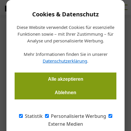
Cookies & Datenschutz
Diese Website verwendet Cookies für essenzielle
Startseite
/
Holz
Funktionen sowie – mit Ihrer Zustimmung – für
Professioneller Wetterschutz
Analyse und personalisierte Werbung.
Mehr Informationen finden Sie in unserer
Redaktion Color
09.08.2016, 12:14 Uhr
Datenschutzerklärung
.
Neue Lasur und Wetterschutzfarbe auf Mattölbasis von einzA
Alle akzeptieren
Ablehnen
einzA führt pünktlich zur Saison mit einzA
Lisol Holz- und Wetterschutz die erste
edelmatte Lasur und Wetterschutzfarbe auf
Statistik
Personalisierte Werbung
Mattölbasis ein. Mit nur zwei Anstrichen,
Externe Medien
auch auf unbehandeltem Holz, können damit