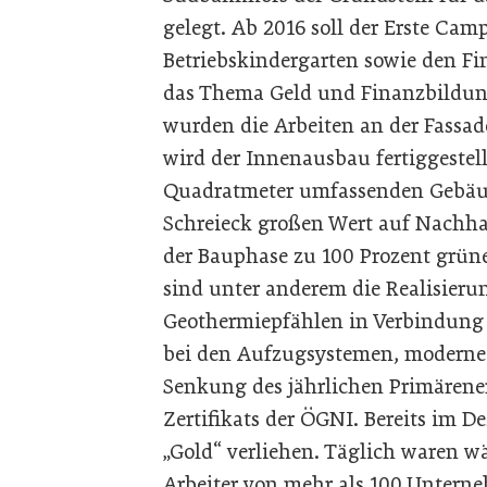
gelegt. Ab 2016 soll der Erste Cam
Betriebskindergarten sowie den Fin
das Thema Geld und Finanzbildun
wurden die Arbeiten an der Fassa
wird der Innenausbau fertiggestell
Quadratmeter umfassenden Gebäud
Schreieck großen Wert auf Nachhalt
der Bauphase zu 100 Prozent grün
sind unter anderem die Realisieru
Geothermiepfählen in Verbindung
bei den Aufzug­systemen, moderne
Senkung des jährlichen Primärenerg
Zertifikats der ÖGNI. Bereits im D
„Gold“ verliehen. Täglich waren w
Arbeiter von mehr als 100 Unterne