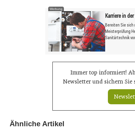
Werbung
Karriere in de
Bereiten Sie sich
Meisterprüfung H
Sanitärtechnik vo
Immer top informiert! A
Newsletter und sichern Sie
Newslet
21. Juli 2026
21. Juli 2026
Ringer mit neuem Schalungskit für
Doka liefert Ma
Ähnliche Artikel
Brücken
Bahn-Ausbau