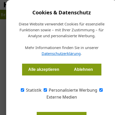
Cookies & Datenschutz
Betrieb
Markt
Planen
Bauen
Fertigen
Bau- + Werk
Diese Website verwendet Cookies für essenzielle
Funktionen sowie – mit Ihrer Zustimmung – für
Sta
Analyse und personalisierte Werbung.
Erste Campus – Ausgezeichne
Mehr Informationen finden Sie in unserer
Süd
Datenschutzerklärung
.
Alle akzeptieren
Redaktion Bauzeitung
Ablehnen
Statistik
Personalisierte Werbung
Externe Medien