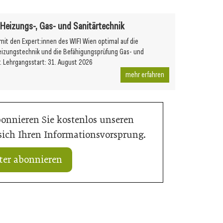
r Heizungs-, Gas- und Sanitärtechnik
 mit den Expert:innen des WIFI Wien optimal auf die
eizungstechnik und die Befähigungsprüfung Gas- und
r. Lehrgangsstart: 31. August 2026
mehr erfahren
bonnieren Sie kostenlos unseren
 sich Ihren Informationsvorsprung.
ter abonnieren
11. Juli 2026
ßarbeit für Wiener U-
Wiener U-Bahn-Ausbau: Durchbruch
geschafft