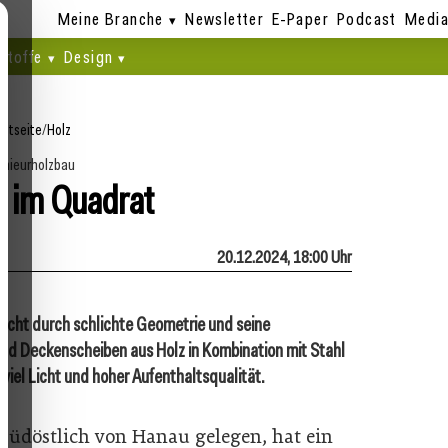
Meine Branche
Newsletter
E-Paper
Podcast
Media
stoffe
Design
artseite
/
Holz
enieurholzbau
 im Quadrat
20.12.2024, 18:00 Uhr
icht durch schlichte Geometrie und seine
und Deckenscheiben aus Holz in Kombination mit Stahl
iel Licht und hoher Aufenthaltsqualität.
südöstlich von Hanau gelegen, hat ein