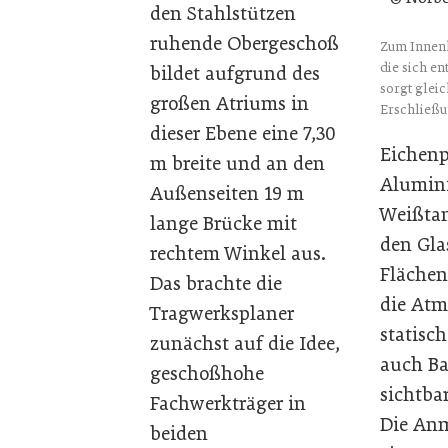
den Stahlstützen
ruhende Obergeschoß
Zum Innenh
die sich e
bildet aufgrund des
sorgt gleic
großen Atriums in
Erschließu
dieser Ebene eine 7,30
Eichenp
m breite und an den
Alumin
Außenseiten 19 m
Weißta
lange Brücke mit
den Gla
rechtem Winkel aus.
Flächen
Das brachte die
die Atm
Tragwerksplaner
statisc
zunächst auf die Idee,
auch Ba
geschoßhohe
sichtba
Fachwerkträger in
Die Anm
beiden