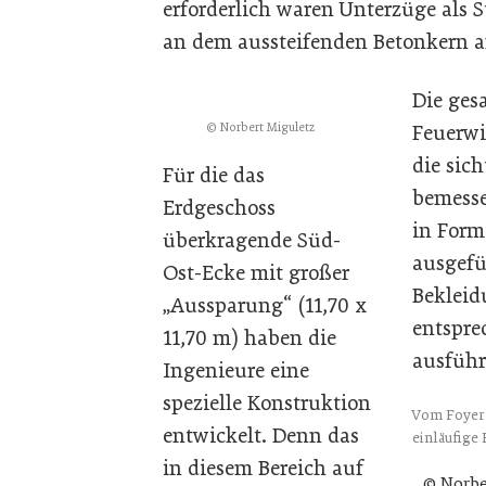
erforderlich waren Unterzüge als S
an dem aussteifenden Betonkern a
Die ges
© Norbert Miguletz
Feuerwi
die sic
Für die das
bemesse
Erdgeschoss
in Form
überkragende Süd-
ausgefü
Ost-Ecke mit großer
Bekleid
„Aussparung“ (11,70 x
entspre
11,70 m) haben die
ausführ
Ingenieure eine
spezielle Konstruktion
Vom Foyer 
entwickelt. Denn das
einläufige 
in diesem Bereich auf
© Norbe