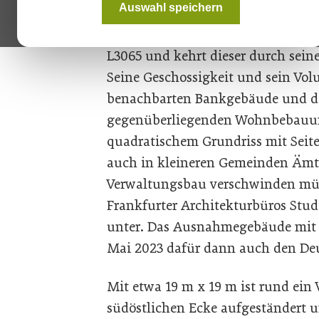
Auswahl speichern
neues Rathaus, das sich sehen las
halb unterkellerte Gebäude liegt 
L3065 und kehrt dieser durch sein
Seine Geschossigkeit und sein Vol
benachbarten Bankgebäude und de
gegenüberliegenden Wohnbebauun
quadratischem Grundriss mit Seite
auch in kleineren Gemeinden Ämt
Verwaltungsbau verschwinden müs
Frankfurter Architekturbüros Stu
unter. Das Ausnahmegebäude mit h
Mai 2023 dafür dann auch den De
Mit etwa 19 m x 19 m ist rund ein 
südöstlichen Ecke aufgeständert 