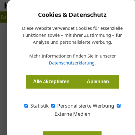
Cookies & Datenschutz
Betrieb
Markt
Planen
Bauen
Fertigen
Bau- + Werk
Diese Website verwendet Cookies für essenzielle
Funktionen sowie – mit Ihrer Zustimmung – für
St
Analyse und personalisierte Werbung.
Ing
Rathaus
Mehr Informationen finden Sie in unserer
Datenschutzerklärung
.
Susanne Jacob-Freitag
Alle akzeptieren
Ablehnen
Das neue Rathaus im deutschen Hainburg best
strukturierte Gebäudehülle. Stützen, Träger 
Statistik
Personalisierte Werbung
und Beton ermöglichen den Ausnahmebau mit v
Externe Medien
Die deutsche Gemeinde Hainburg, 