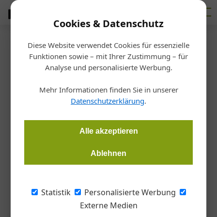
Cookies & Datenschutz
Diese Website verwendet Cookies für essenzielle
Startseite
/
Holzbau
Funktionen sowie – mit Ihrer Zustimmung – für
Aus der Praxis
Analyse und personalisierte Werbung.
Selber machen statt zukaufen
Mehr Informationen finden Sie in unserer
Datenschutzerklärung
.
Gernot Paul Wagner
02.07.2026, 10:48 Uhr
Alle akzeptieren
In der noch kleinen Zwei-Personen-Tischlerei Grubner in
Niederösterreich sind Sonderformate der Standard. Felder-
Ablehnen
Maschinen unterstützen die individuelle sowie kreative
Fertigung von Küchen, Einrichtungen, Stiegen und Böden.
Statistik
Personalisierte Werbung
Externe Medien