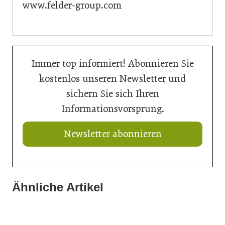
www.felder-group.com
Immer top informiert! Abonnieren Sie
kostenlos unseren Newsletter und
sichern Sie sich Ihren
Informationsvorsprung.
Newsletter abonnieren
Ähnliche Artikel
15. Juni 2026
27. Mai 2026
Die flexible Immobilie
11. Mai 2026
Kreislaufforum Holz: Branchenübergreifender Austausch
Vom Handwerk zum Klangraum