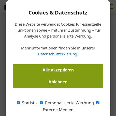
Cookies & Datenschutz
Diese Website verwendet Cookies für essenzielle
Startseite
/
Bauen
Funktionen sowie – mit Ihrer Zustimmung – für
Neuerungen bei
Analyse und personalisierte Werbung.
Trinkwasserinstallation
Mehr Informationen finden Sie in unserer
Datenschutzerklärung
.
Redaktion Gebäudeinstallation
17.04.2019, 08:15 Uhr
Alle akzeptieren
Die Neufassung der ÖNORM B2531 soll Anwendern das
Ablehnen
Verständnis der Trinkwasserinstallation vereinfachen.
Es sind fünf Teile der ÖNORM EN 806 und die
Statistik
Personalisierte Werbung
nationale Ergänzungsnorm ÖNORM B 2531,
Externe Medien