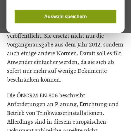
die die technischen Regeln für
Trinkwasserinstallationen in Österreich
Auswahl speichern
festlegen. Die Neufassung der
Ergänzungsnorm wurde am 15. April 2019
veröffentlicht. Sie ersetzt nicht nur die
Vorgängerausgabe aus dem Jahr 2012, sondern
auch einige andere Normen. Damit soll es für
Anwender einfacher werden, da sie sich ab
sofort nur mehr auf wenige Dokumente
beschränken können.
Die ÖNORM EN 806 beschreibt
Anforderungen an Planung, Errichtung und
Betrieb von Trinkwasserinstallationen.
Allerdings sind in diesem europäischen
Dokument zahlreiche Aspekte nicht