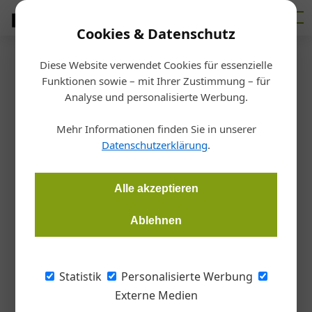
Cookies & Datenschutz
Diese Website verwendet Cookies für essenzielle
Startseite
/
Betrieb
Funktionen sowie – mit Ihrer Zustimmung – für
Das Zurückbehaltungsrecht am
Analyse und personalisierte Werbung.
Werklohn – und seine Grenzen!
Mehr Informationen finden Sie in unserer
Datenschutzerklärung
.
Bernhard Kall
01.04.2019, 10:13 Uhr
Alle akzeptieren
Mängel am Werk berechtigen den Auftraggeber zur
Ablehnen
Zurückbehaltung des Werklohns. In welchen Fällen gilt dies,
und wann gilt dies nicht?
Statistik
Personalisierte Werbung
Grundsätzlich wird mit vollständiger
Externe Medien
Errichtung des ­Werkes das Entgelt (der