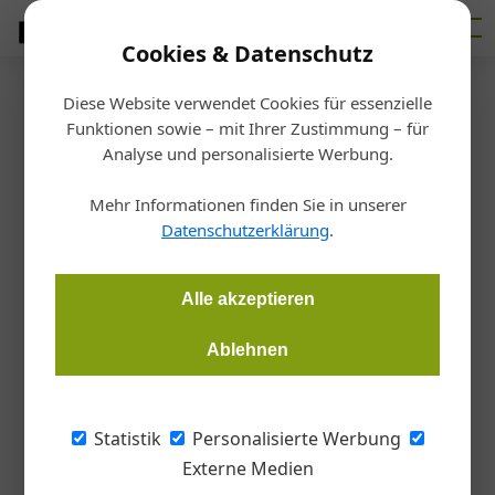
Cookies & Datenschutz
Diese Website verwendet Cookies für essenzielle
Startseite
/
Betrieb
Funktionen sowie – mit Ihrer Zustimmung – für
Der Trend geht Richtung
Analyse und personalisierte Werbung.
Bestbieter
Mehr Informationen finden Sie in unserer
Datenschutzerklärung
.
Alfred Jöchlinger
26.06.2014, 00:00 Uhr
Alle akzeptieren
Ablehnen
Als Institut, das auf die effiziente Abwicklung
von öffentlichen Vergaben spezialisiert ist,
Statistik
Personalisierte Werbung
sehen wir, dass der Trend ganz klar in
Externe Medien
Richtung Bestbieter geht. Schon jetzt werden