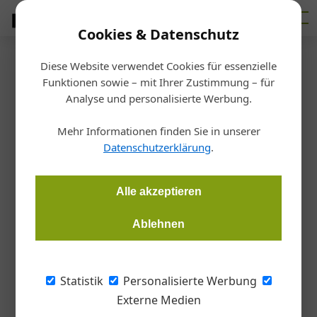
Cookies & Datenschutz
Diese Website verwendet Cookies für essenzielle
Startseite
/
Betrieb
Funktionen sowie – mit Ihrer Zustimmung – für
Rechtsschutz
Analyse und personalisierte Werbung.
Die Rückzahlung von
Mehr Informationen finden Sie in unserer
Pauschalgebühren
Datenschutzerklärung
.
Thomas Kurz
27.06.2023, 17:40 Uhr
Alle akzeptieren
Ablehnen
Rechtsschutz im Vergaberecht ist teuer. Abgesehen von
etwaigen Anwaltskosten können auch die an das
Verwaltungsgericht zu zahlenden Pauschalgebühren
Statistik
Personalisierte Werbung
erheblich sein.
Externe Medien