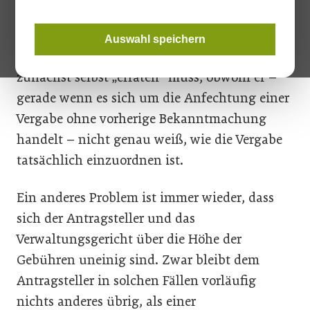
Vor einigen Monaten wurde an dieser Stelle
bereits von dem Problem berichtet, dass ein
Auswahl speichern
Antragsteller die Höhe der Pauschalgebühren
zunächst selbst „erraten“ muss, obwohl er –
gerade wenn es sich um die Anfechtung einer
Vergabe ohne vorherige Bekanntmachung
handelt – nicht genau weiß, wie die Vergabe
tatsächlich einzuordnen ist.
Ein anderes Problem ist immer wieder, dass
sich der Antragsteller und das
Verwaltungsgericht über die Höhe der
Gebühren uneinig sind. Zwar bleibt dem
Antragsteller in solchen Fällen vorläufig
nichts anderes übrig, als einer