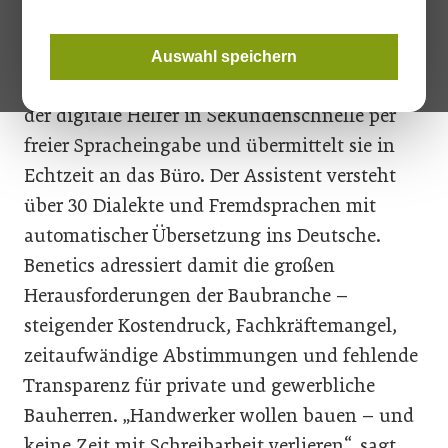
Handwerkern die aufwändige schriftliche
Dokumentation ihrer Arbeiten ab.
Auswahl speichern
Bauberichte, Protokolle und Aufmaße erstellt
der digitale Helfer in Sekundenschnelle per
freier Spracheingabe und übermittelt sie in
Echtzeit an das Büro. Der Assistent versteht
über 30 Dialekte und Fremdsprachen mit
automatischer Übersetzung ins Deutsche.
Benetics adressiert damit die großen
Herausforderungen der Baubranche –
steigender Kostendruck, Fachkräftemangel,
zeitaufwändige Abstimmungen und fehlende
Transparenz für private und gewerbliche
Bauherren. „Handwerker wollen bauen – und
keine Zeit mit Schreibarbeit verlieren“, sagt