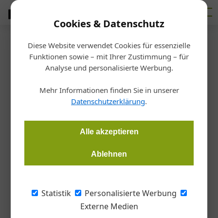
Cookies & Datenschutz
Diese Website verwendet Cookies für essenzielle
Startseite
/
Betrieb
Funktionen sowie – mit Ihrer Zustimmung – für
KI-Technologie
Analyse und personalisierte Werbung.
Digitaler Sprachassistent für
Mehr Informationen finden Sie in unserer
Handwerker
Datenschutzerklärung
.
Redaktion Metall
27.11.2024, 18:22 Uhr
Alle akzeptieren
Ablehnen
Auf Baustellen sind künstliche Intelligenz und Digitalisierung
oft Fremdwörter. Benetics könnte das mit einem KI-basierten
Sprachassistenten auf dem Handy ändern.
Statistik
Personalisierte Werbung
Externe Medien
Der digitale Sprachassistent nimmt