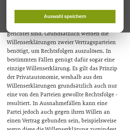
aus Willenserklärungen – die zumeist durch
einen Vertrag dokumentiert ­werden –, welche
Auswahl speichern
auf die Herbeiführung von Rechtsfolgen
gerichtet sind. Grundsätzlich werden die
Willens­erklärungen zweier Vertragsparteien
benötigt, um Rechtsfolgen auszulösen. In
bestimmten Fällen genügt dafür sogar eine
einzige Willenser­klärung. Es gilt das Prinzip
der Privatautonomie, weshalb aus den
Willenserklärungen grundsätzlich auch nur
eine von den Parteien gewollte Rechtsfolge ­
resultiert. In Ausnahmefällen kann eine
Partei jedoch auch gegen ihren Willen an
einen Vertrag gebunden sein, beispielsweise
wenn diese die Willenserklärung zumindest