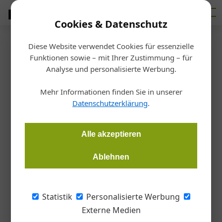
Cookies & Datenschutz
Diese Website verwendet Cookies für essenzielle
Startseite
/
Betrieb
Funktionen sowie – mit Ihrer Zustimmung – für
Willenserklärung
Analyse und personalisierte Werbung.
Gilt Schweigen als
Mehr Informationen finden Sie in unserer
Zustimmung?
Datenschutzerklärung
.
Bernhard Kall
20.09.2021, 15:04 Uhr
Alle akzeptieren
Ablehnen
In bestimmten Konstellationen gilt Schweigen bei der
Bekanntgabe von Mehrkosten als Zustimmung und somit als
konkludente Willenserklärung.
Statistik
Personalisierte Werbung
Externe Medien
Ganz allgemein besteht ein Rechtsgeschäft