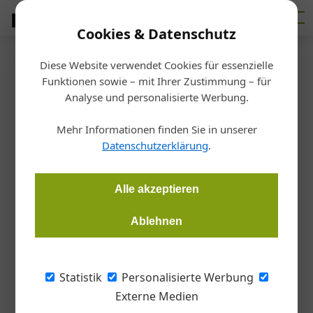
Cookies & Datenschutz
Diese Website verwendet Cookies für essenzielle
Startseite
/
Betrieb
Funktionen sowie – mit Ihrer Zustimmung – für
Gütezeichen, Testberichte und
Analyse und personalisierte Werbung.
Zertifizierungen
Mehr Informationen finden Sie in unserer
Datenschutzerklärung
.
Thomas Kurz
28.08.2019, 16:38 Uhr
Alle akzeptieren
In Ausschreibungen werden oft bestimmte
Ablehnen
„Qualitätsnachweise“ in dieser Form verlangt. Es entstehen
jedoch immer wieder Diskussionen, wie weit dies zulässig ist.
Statistik
Personalisierte Werbung
Sind bei Ausschreibungen
Externe Medien
„Qualitätsnachweise“ gefordert, freut das