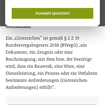
nicht jeden potenziellen Auftragnehmer. Auf
einige Punkte sollten Sie als Bieter achten.
Auswahl speichern
Gütezeichen
Ein „Gütezeichen“ ist gemäß § 2 Z 19
Bundesvergabegesetz 2018 (BVergG) „ein
Dokument, ein Zeugnis oder eine
Bescheinigung, mit dem bzw. der bestätigt
wird, dass ein Bauwerk, eine Ware, eine
Dienstleistung, ein Prozess oder ein Verfahren
bestimmte Anforderungen (Gütezeichen-
Anforderungen) erfüllt“.