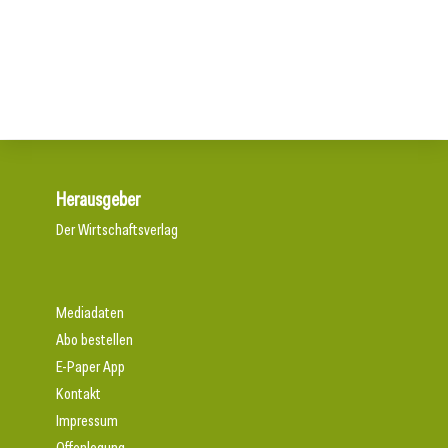
15. Juli 2026
Aus Können wird Verantwortung
Neun von zehn Betrieben finden kaum Personal
Herausgeber
Der Wirtschaftsverlag
Mediadaten
Abo bestellen
E-Paper App
Kontakt
Impressum
Offenlegung