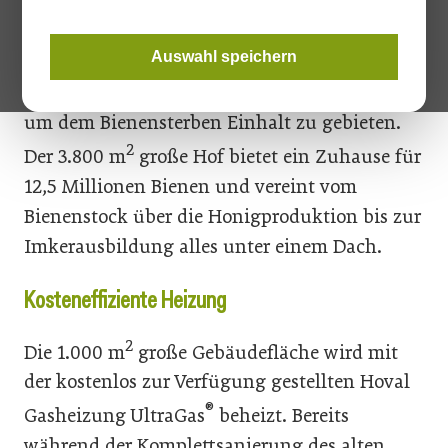
Unterstützern nur ein Jahr. Daniel
Pfeifenberger, Vorsitzender des Vereins
Auswahl speichern
Bienenlieb, widmete sich schon davor intensiv
dem Thema Bienen und schuf hier einen Ort,
um dem Bienensterben Einhalt zu gebieten.
2
Der 3.800 m
große Hof bietet ein Zuhause für
12,5 Millionen Bienen und vereint vom
Bienenstock über die Honigproduktion bis zur
Imkerausbildung alles unter einem Dach.
Kosteneffiziente Heizung
2
Die 1.000 m
große Gebäudefläche wird mit
der kostenlos zur Verfügung gestellten Hoval
®
Gasheizung UltraGas
beheizt. Bereits
während der Komplettsanierung des alten