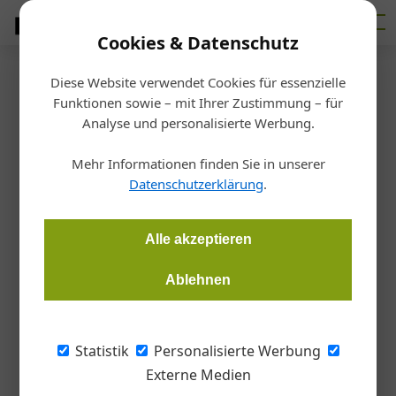
Cookies & Datenschutz
Diese Website verwendet Cookies für essenzielle
Startseite
/
Betrieb
Funktionen sowie – mit Ihrer Zustimmung – für
Hoval unterstützt Bienen-
Analyse und personalisierte Werbung.
Projekt
Mehr Informationen finden Sie in unserer
Datenschutzerklärung
.
Bettina Kreuter
07.08.2019, 08:36 Uhr
Alle akzeptieren
Im Bienenhof in Salzburg sorgt eine Gasheizung von Hoval
Ablehnen
immer für die richtige Temperatur.
Die Planung des Bienenhofs begann Ende
Statistik
Personalisierte Werbung
2017. Die Bauzeit betrug dank Investoren und
Externe Medien