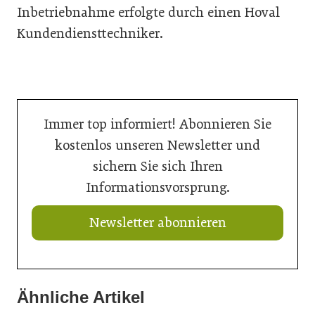
Inbetriebnahme erfolgte durch einen Hoval
Kundendiensttechniker.
Immer top informiert! Abonnieren Sie
kostenlos unseren Newsletter und
sichern Sie sich Ihren
Informationsvorsprung.
Newsletter abonnieren
Ähnliche Artikel
21. Juli 2026
20. Juli 2026
Neuer Vorstand bei Austria Email