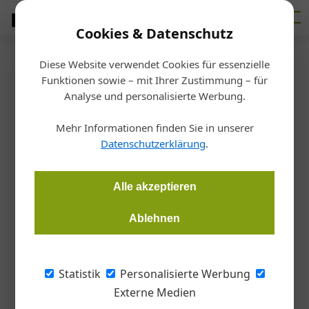
Cookies & Datenschutz
Diese Website verwendet Cookies für essenzielle
Startseite
/
Ausbildung
Funktionen sowie – mit Ihrer Zustimmung – für
Interview: „Ich sehe das als
Analyse und personalisierte Werbung.
große Chance“
Mehr Informationen finden Sie in unserer
Datenschutzerklärung
.
Redaktion
05.08.2019, 12:05 Uhr
Alle akzeptieren
Die fantastischen Ergebnisse der ersten Österreichischen
Ablehnen
Staatsmeisterschaft der Glasbautechnik haben sich in der
Branche schnell verbreitet. Christoph Greiner, der Sieger der
AustrianSkills 2018, verrät Trainer und Geschäftsführer von
Statistik
Personalisierte Werbung
„Silber Partner“-Sponsor Bohle im Interview mehr über die
Externe Medien
Herausforderungen der erfolgreichen AustrianSkills und der