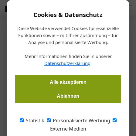
Cookies & Datenschutz
Diese Website verwendet Cookies für essenzielle
Startseite
/
Ausbildung
Funktionen sowie – mit Ihrer Zustimmung – für
Meisterstück: Schreibtisch mit
Analyse und personalisierte Werbung.
Schwung
Mehr Informationen finden Sie in unserer
Datenschutzerklärung
.
Redaktion
28.07.2020, 10:01 Uhr
Alle akzeptieren
Klaus Reitinger hat seinen Schreibtisch mit zwei
Ablehnen
kontrastierenden Gestaltungsansätzen zweigeteilt.
Statistik
Personalisierte Werbung
Externe Medien