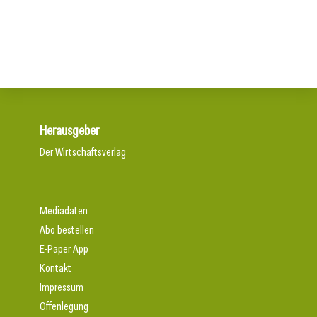
Neuer Vorstand bei Austria Email
Aus Können wird Verantwortung
Herausgeber
Der Wirtschaftsverlag
Mediadaten
Abo bestellen
E-Paper App
Kontakt
Impressum
Offenlegung