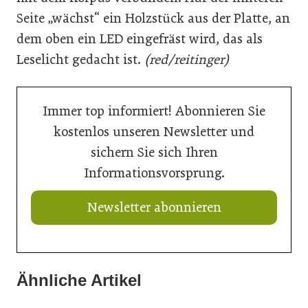
Seite „wächst“ ein Holzstück aus der Platte, an
dem oben ein LED eingefräst wird, das als
Leselicht gedacht ist.
(red/reitinger)
Immer top informiert! Abonnieren Sie
kostenlos unseren Newsletter und
sichern Sie sich Ihren
Informationsvorsprung.
Newsletter abonnieren
Ähnliche Artikel
21. Juli 2026
21. Juli 2026
Ein Thron für den Nachwuchs
20. Juli 2026