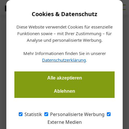
Cookies & Datenschutz
Diese Website verwendet Cookies für essenzielle
Startseite
/
Betrieb
Funktionen sowie – mit Ihrer Zustimmung – für
Regressanspruch gegen
Analyse und personalisierte Werbung.
Lieferanten – schon verjährt?
Mehr Informationen finden Sie in unserer
Datenschutzerklärung
.
DDr. Katharina Müller, TEP
19.02.2019, 11:29 Uhr
Alle akzeptieren
Gegen einen Lieferanten beginnt die Frist zur
Ablehnen
Geltendmachung etwaiger Regressansprüche nicht immer
mit Kenntnis von Schaden und Schädiger.
Statistik
Personalisierte Werbung
Grundsätzlich beginnt die Frist zur
Externe Medien
Geltendmachung von