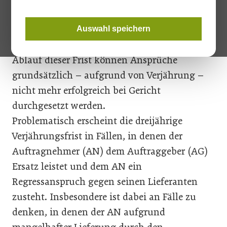
Schadenersatzansprüchen mit Kenntnis von
Schaden und Schädiger (§ 1489 ABGB). Die
Auswahl speichern
Verjährungsfrist beträgt drei Jahre. Nach
Ablauf dieser Frist können Ansprüche
grundsätzlich – aufgrund von Verjährung –
nicht mehr erfolgreich bei Gericht
durchgesetzt werden.
Problematisch erscheint die dreijährige
Verjährungsfrist in Fällen,­ in denen der
Auftragnehmer (AN) dem Auftraggeber (AG)
Ersatz leistet und dem AN ein
Regressanspruch gegen seinen Lieferanten
zusteht. Insbesondere ist dabei an Fälle zu
denken, in denen der AN aufgrund