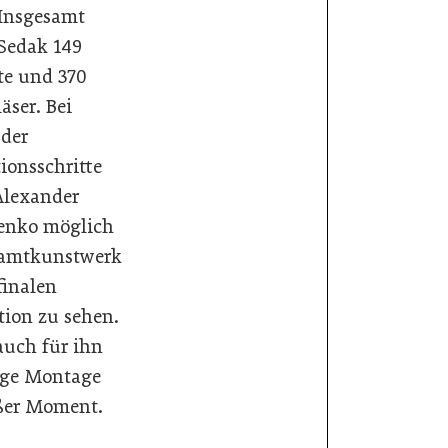
Insgesamt
 Sedak 149
e und 370
läser. Bei
der
ionsschritte
Alexander
enko möglich
samtkunstwerk
finalen
tion zu sehen.
auch für ihn
tige Montage
ßer Moment.