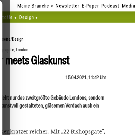
Meine Branche
Newsletter
E-Paper
Podcast
Media
stoffe
Design
tseite
/
Design
hopsgate, London
r meets Glaskunst
15.04.2021, 11:42 Uhr
 nicht nur das zweitgrößte Gebäude Londons, sondern
kunstvoll gestalteten, gläsernen Vordach auch ein
enkratzer reicher. Mit „22 Bishopsgate“,