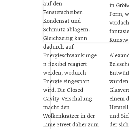
auf den
in Größ
Fensterscheiben
Form, w
Kondensat und
Vordäch
Schmutz ablagern.
fantasi
Gleichzeitig kann
Kunstw
dadurch auf
Energieschwankunge
Alexan
n flexibel reagiert
Belesch
werden, wodurch
Entwürf
Energie eingespart
wurden
wird. Die Closed
Glasver
Cavity-Verschalung
einem 
macht den
Herstell
Wolkenkratzer in der
und Sic
Lime Street daher zum
der sich