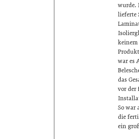
wurde. 
lieferte
Laminat
Isolierg
keinem 
Produkt
war es 
Belesch
das Ge
vor der 
Installa
So war 
die fer
ein gro