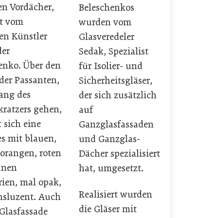
en Vordächer,
Beleschenkos
et vom
wurden vom
hen Künstler
Glasveredeler
der
Sedak, Spezialist
enko. Über den
für Isolier- und
der Passanten,
Sicherheitsgläser,
lang des
der sich zusätzlich
ratzers gehen,
auf
 sich eine
Ganzglasfassaden
s mit blauen,
und Ganzglas-
 orangen, roten
Dächer spezialisiert
ünen
hat, umgesetzt.
ien, mal opak,
Realisiert wurden
nsluzent. Auch
die Gläser mit
 Glasfassade