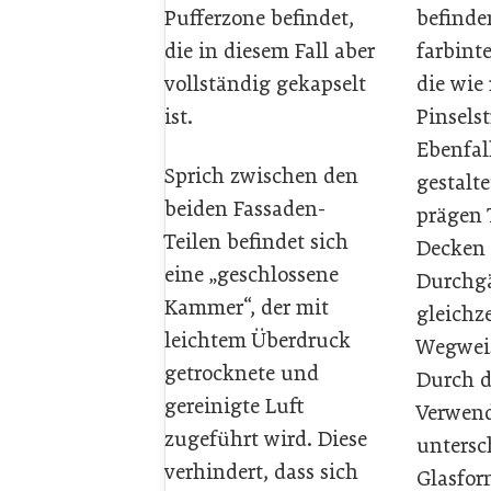
Pufferzone befindet,
befinde
die in diesem Fall aber
farbint
vollständig gekapselt
die wie 
ist.
Pinsels
Ebenfal
Sprich zwischen den
gestalte
beiden Fassaden-
prägen 
Teilen befindet sich
Decken 
eine „geschlossene
Durchgä
Kammer“, der mit
gleichze
leichtem Überdruck
Wegweis
getrocknete und
Durch d
gereinigte Luft
Verwen
zugeführt wird. Diese
untersc
verhindert, dass sich
Glasfor