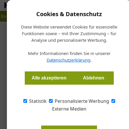
Cookies & Datenschutz
Betrieb
Markt
Planen
Bauen
Fertigen
Bau- + Werk
Diese Website verwendet Cookies für essenzielle
Funktionen sowie – mit Ihrer Zustimmung – für
Star
Analyse und personalisierte Werbung.
22 Bis
Wolkenkratze
Mehr Informationen finden Sie in unserer
Datenschutzerklärung
.
Alice Rienesl
Alle akzeptieren
Ablehnen
Der neue Wolkenkratzer „22 Bishopsgate“ ist
mit seiner nachhaltigen Glasfassade und dem 
Statistik
Personalisierte Werbung
Architektur-Highlight im Herzen der City.
Externe Medien
Seit 2020 ist London um einen Wolk