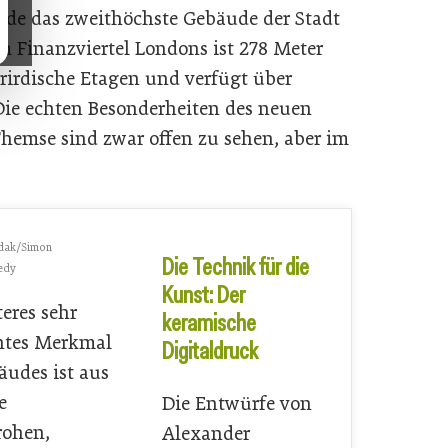
de das zweithöchste Gebäude der Stadt
m Finanzviertel Londons ist 278 Meter
erirdische Etagen und verfügt über
Die echten Besonderheiten des neuen
Themse sind zwar offen zu sehen, aber im
dak/Simon
Die Technik für die
edy
Kunst: Der
teres sehr
keramische
ntes Merkmal
Digitaldruck
äudes ist aus
e
Die Entwürfe von
rohen,
Alexander