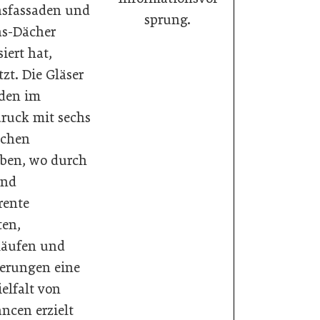
sfassaden und
sprung.
as-Dächer
siert hat,
zt. Die Gläser
den im
druck mit sechs
schen
rben, wo durch
und
rente
en,
läufen und
erungen eine
ielfalt von
ncen erzielt