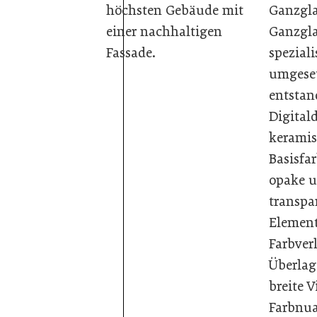
höchsten Gebäude mit
Ganzgla
einer nachhaltigen
Ganzgl
Fassade.
speziali
umgeset
entstan
Digital
kerami
Basisfa
opake 
transpa
Element
Farbver
Überlag
breite V
Farbnua