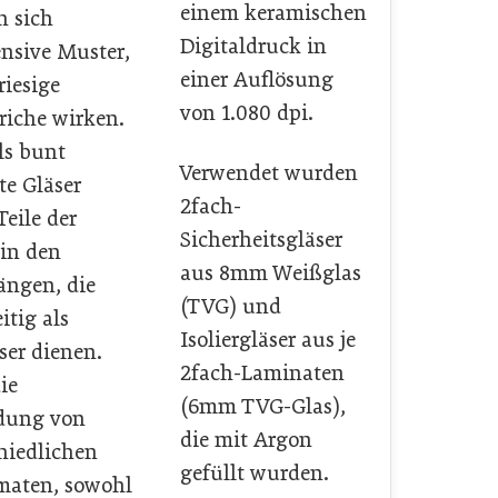
einem keramischen
n sich
Digitaldruck in
ensive Muster,
einer Auflösung
riesige
von 1.080 dpi.
triche wirken.
ls bunt
Verwendet wurden
te Gläser
2fach-
Teile der
Sicherheitsgläser
in den
aus 8mm Weißglas
ngen, die
(TVG) und
itig als
Isoliergläser aus je
er dienen.
2fach-Laminaten
ie
(6mm TVG-Glas),
dung von
die mit Argon
hiedlichen
gefüllt wurden.
maten, sowohl