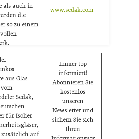
e als auch in
www.sedak.com
urden die
er so zu einem
evollen
erk.
der
Immer top
enkos
informiert!
e aus Glas
Abonnieren Sie
 vom
kostenlos
edeler Sedak,
unseren
deutschen
Newsletter und
er für Isolier-
sichern Sie sich
herheitsgläser,
Ihren
 zusätzlich auf
Informationsvor