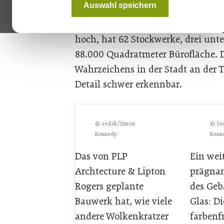
Auswahl speichern
auch bekannt als „Twentytwo“ wur
eröffnet. Der neue Wolkenkratzer i
hoch, hat 62 Stockwerke, drei unt
88.000 Quadratmeter Bürofläche. 
Wahrzeichens in der Stadt an der 
Detail schwer erkennbar.
© sedak/Simon
© Se
Kennedy
Kenn
Das von PLP
Ein wei
Archtecture & Lipton
prägna
Rogers geplante
des Geb
Bauwerk hat, wie viele
Glas: Di
andere Wolkenkratzer
farbenf