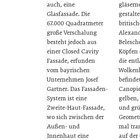
auch, eine
gläsern
Glasfassade. Die
gestalt
67.000 Quadratmeter
britisc
große Verschalung
Alexan
besteht jedoch aus
Belesch
einer Closed Cavity
Köpfen 
Fassade, erfunden
die ent
vom bayrischen
Wolkenk
Unternehmen Josef
befindet
Gartner. Das Fassaden-
Canopie
System ist eine
gelben,
Zweite-Haut-Fassade,
und gr
wo sich zwischen der
Geometr
Außen- und
mal tra
Innenhaut eine
auf der