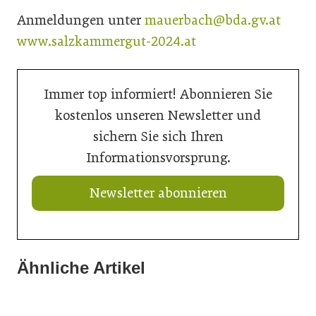
Anmeldungen unter
mauerbach@bda.gv.at
www.salzkammergut-2024.at
Immer top informiert! Abonnieren Sie
kostenlos unseren Newsletter und
sichern Sie sich Ihren
Informationsvorsprung.
Newsletter abonnieren
Ähnliche Artikel
20. Juli 2026
14. Juli 2026
Natur in den Innenraum
14. Juli 2026
Bunte Beete für die Landesgartenschau Neuss
Ikonischer Minimalismus mit neuen Farben