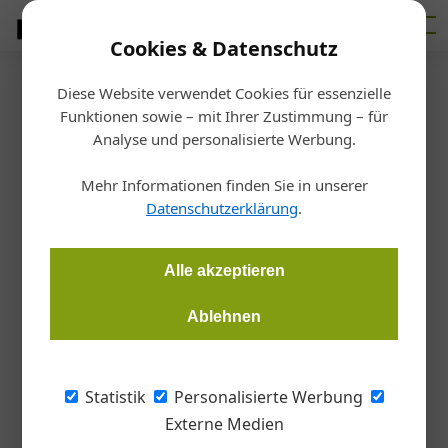
Cookies & Datenschutz
Diese Website verwendet Cookies für essenzielle
Startseite
/
Design
Funktionen sowie – mit Ihrer Zustimmung – für
Kunst und Kultur
Analyse und personalisierte Werbung.
Elementare Erlebnisse
Mehr Informationen finden Sie in unserer
Datenschutzerklärung
.
Christina Mothwurf
19.09.2024, 12:58 Uhr
Alle akzeptieren
Salz, Wasser und Holz: Das Salzkammergut ist als
Sehnsuchtsort geprägt von Geschichten und Geschichte. Im
Ablehnen
Rahmen der Europäischen Kulturhauptstadt Bad Ischl
Salzkammergut 2024 werden heuer unterschiedliche Projekte
zeitgenössischer Kunst und Kultur vor den Vorhang geholt:
Statistik
Personalisierte Werbung
Das Element Holz spielt dabei eine wesentliche Rolle, wie eine
Externe Medien
Auswahl der Programmhighlights zeigt.