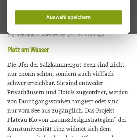
Das Projekt Plateau Blo von „raum&designstrategien“ der
Auswahl speichern
Kunstuniversität Linz widmet sich dem Umgang mit den
begehrten Uferzonen des Traunsees und ist damit ein Statement
gegen exklusives Besitzdenken.
© Violetta Wakolbinger
Platz am Wasser
Die Ufer der Salzkammergut-Seen sind nicht
nur enorm schön, sondern auch vielfach
schwer erreichbar. Sie sind entweder
Privathäusern und Hotels zugeordnet, werden
von Durchgangsstraßen tangiert oder sind
nur vom See aus zugänglich. Das Projekt
Plateau Blo von „raum&designstrategien“ der
Kunstuniversität Linz widmet sich dem