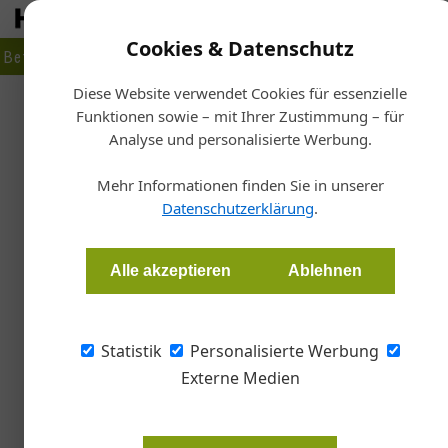
Cookies & Datenschutz
Betrieb
Markt
Planen
Bauen
Fertigen
Bau- + Werk
Diese Website verwendet Cookies für essenzielle
Funktionen sowie – mit Ihrer Zustimmung – für
Startse
Analyse und personalisierte Werbung.
9.200 Edelstahlsc
Mehr Informationen finden Sie in unserer
Datenschutzerklärung
.
Gernot Paul Wagner
Alle akzeptieren
Ablehnen
Metallbaupreis 2026 (Auftragsvolumen bis 1.00
Spiegeldeckenuntersicht im I08 Visitor Center
Statistik
Personalisierte Werbung
Externe Medien