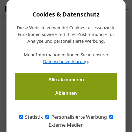
Cookies & Datenschutz
Diese Website verwendet Cookies für essenzielle
Startseite
/
Metalltechnik
Funktionen sowie – mit Ihrer Zustimmung – für
Mehr Raum für Genuss
Analyse und personalisierte Werbung.
Mehr Informationen finden Sie in unserer
Gernot Paul Wagner
18.06.2026, 17:59 Uhr
Datenschutzerklärung
.
Ein Gastrobetrieb hat unter dem bestehenden Glasdach eine
Alle akzeptieren
flexible Verglasung nachrüsten lassen. Die Konstruktion
ermöglicht eine wetterunabhängige Nutzung.
Ablehnen
Statistik
Personalisierte Werbung
Externe Medien