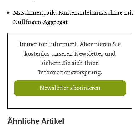
Maschinenpark: Kantenanleimmaschine mit
Nullfugen-Aggregat
Immer top informiert! Abonnieren Sie
kostenlos unseren Newsletter und
sichern Sie sich Ihren
Informationsvorsprung.
Newsletter abonnieren
Ähnliche Artikel
18. Juni 2026
28. April 2026
Robotervergleich macht sicher
28. April 2026
Automatisierte Schweißfertigung