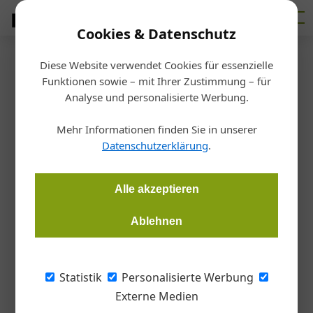
Cookies & Datenschutz
Diese Website verwendet Cookies für essenzielle
Startseite
/
Fertigen
Funktionen sowie – mit Ihrer Zustimmung – für
Kantenbearbeitung
Analyse und personalisierte Werbung.
Perfekte Kanten für schöne
Mehr Informationen finden Sie in unserer
Möbel
Datenschutzerklärung
.
Gernot Paul Wagner
25.11.2025, 11:31 Uhr
Alle akzeptieren
Ablehnen
Die Tischlerei und Möbelmanufaktur B-Bros fertigt
hochwertige und langlebige Einrichtungen und Möbel. Für
saubere Kanten sorgt eine Tempora F800 von Felder.
Statistik
Personalisierte Werbung
Externe Medien