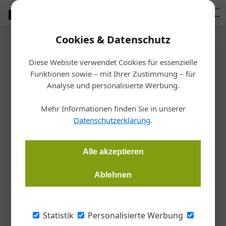
Cookies & Datenschutz
Firmenverzeichnis
›
AGY Werkzeughandel
AGY Werkzeughandel
Diese Website verwendet Cookies für essenzielle
Funktionen sowie – mit Ihrer Zustimmung – für
Analyse und personalisierte Werbung.
Vinzenzg 49, 8020 Graz,
Mehr Informationen finden Sie in unserer
E-Mail:
info@agy.at
Datenschutzerklärung
.
Website:
www.agy.at
Tel:
+43 316 581267
Alle akzeptieren
Branchen
Ablehnen
Handwerk+Bau
Metall
Statistik
Personalisierte Werbung
Kategorien