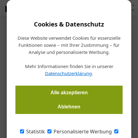
Cookies & Datenschutz
Firmenverzeichnis
›
Airflow Lufttechnik GmbH
Airflow Lufttechnik GmbH
Diese Website verwendet Cookies für essenzielle
Funktionen sowie – mit Ihrer Zustimmung – für
Analyse und personalisierte Werbung.
Kleine Heeg 21, 53359 Rheinbach, Deutschland
Mehr Informationen finden Sie in unserer
Datenschutzerklärung
.
Standort
Alle akzeptieren
+
Ablehnen
−
Statistik
Personalisierte Werbung