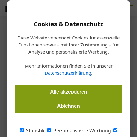
Cookies & Datenschutz
Firmenverzeichnis
›
ALFUN a.s.
ALFUN a.s.
Diese Website verwendet Cookies für essenzielle
Funktionen sowie – mit Ihrer Zustimmung – für
Analyse und personalisierte Werbung.
Zahradní 1610/40, 79201 Bruntál, TSCHECHIEN
Die Aktiengesellschaft ALFUN a.s. im tschechischen
Mehr Informationen finden Sie in unserer
Datenschutzerklärung
.
Bruntal in ein hochmodernes Metallverarbeitungs-
Servicezentrum. Von dort aus beliefert ALFUN die
Alle akzeptieren
zentraleuropäischen EU-Länder mit seinem
umfangreichen Sortiment an Metallwaren. ALFUN ist der
Ablehnen
Spezialist für Bleche, Patten, Profile und Stangen aus
Aluminium. Qualität und ein günstiger Preis zeichnet
ALFUN als Lieferant für Stahlbleche und -bänder,
Statistik
Personalisierte Werbung