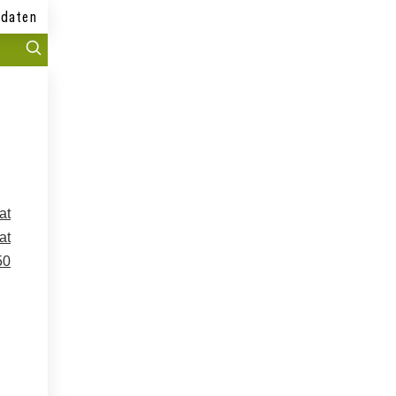
daten
at
at
50