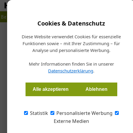
Betrieb
Markt
Planen
Bauen
Fertigen
Bau- + Werk
Cookies & Datenschutz
Firmenverzeichnis
›
Beiser Gmbh & Co KG
Diese Website verwendet Cookies für essenzielle
Funktionen sowie – mit Ihrer Zustimmung – für
Beiser Gmbh & Co KG
Analyse und personalisierte Werbung.
Kommingerstr. 127, 6840 Götzis,
Mehr Informationen finden Sie in unserer
Datenschutzerklärung
.
Alle akzeptieren
Ablehnen
Statistik
Personalisierte Werbung
Externe Medien