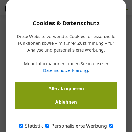
Cookies & Datenschutz
Firmenverzeichnis
›
BENACO Fensterprofile Handels GmbH
BENACO Fensterprofile
Diese Website verwendet Cookies für essenzielle
Funktionen sowie – mit Ihrer Zustimmung – für
Analyse und personalisierte Werbung.
Handels GmbH
Mehr Informationen finden Sie in unserer
Wolfholzg. 21, 2345 Brunn/Gebirge,
Datenschutzerklärung
.
E-Mail:
office@benaco.at
Alle akzeptieren
Website:
www.benaco.at
Tel:
+43 2236 379 339
Ablehnen
Branchen
Statistik
Personalisierte Werbung
Handwerk+Bau
Metall