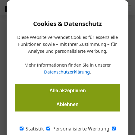
Cookies & Datenschutz
Firmenverzeichnis
›
Buchschartner Entsorgung GmBH
Buchschartner
Diese Website verwendet Cookies für essenzielle
Funktionen sowie – mit Ihrer Zustimmung – für
Analyse und personalisierte Werbung.
Entsorgung GmBH
Mehr Informationen finden Sie in unserer
Föhrenweg 16, 5301 Eugendorf,
Datenschutzerklärung
.
E-Mail:
office@buchschartner.at
Alle akzeptieren
Website:
www.buchschartner.at
Tel:
+43 6232 6969
Ablehnen
Branchen
Statistik
Personalisierte Werbung
Handwerk+Bau
Metall