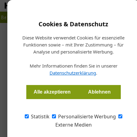
Betrieb
Markt
Planen
Bauen
Fertigen
Bau- + Werk
Cookies & Datenschutz
Firmenverzeichnis
›
Feiersinger Tiroler Holzverwertung GmbH & Co.
Diese Website verwendet Cookies für essenzielle
Funktionen sowie – mit Ihrer Zustimmung – für
Feiersinger Tiroler Holzv
Analyse und personalisierte Werbung.
Auwinkel 7, 6352 Ellmau, Österreich
Mehr Informationen finden Sie in unserer
Datenschutzerklärung
.
Standort
Alle akzeptieren
Ablehnen
+
Statistik
Personalisierte Werbung
−
Externe Medien