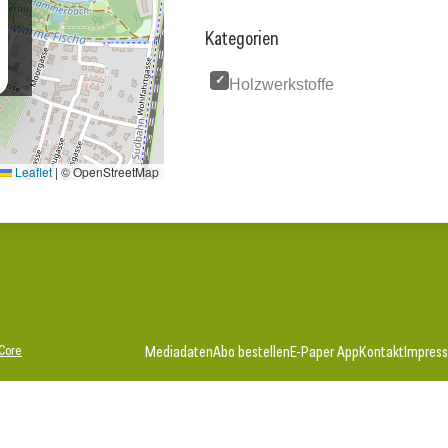
Kategorien
Holzwerkstoffe
Leaflet
|
© OpenStreetMap
Core
Mediadaten
Abo bestellen
E-Paper App
Kontakt
Impres