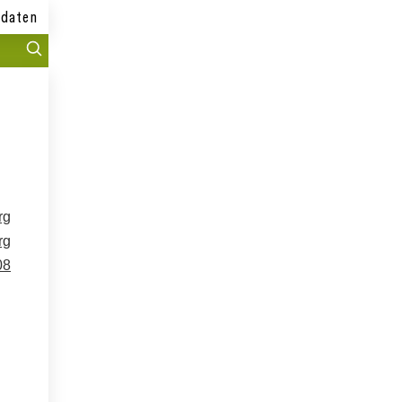
daten
rg
rg
08