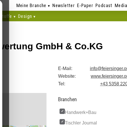
Meine Branche
Newsletter
E-Paper
Podcast
Media
stoffe
Design
KG
erwertung GmbH & Co.KG
E-Mail:
info@feiersinger.o
Website:
www.feiersinger.o
Tel:
+43 5358 22
Branchen
Handwerk+Bau
Tischler Journal