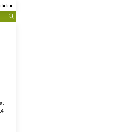
daten
at
14