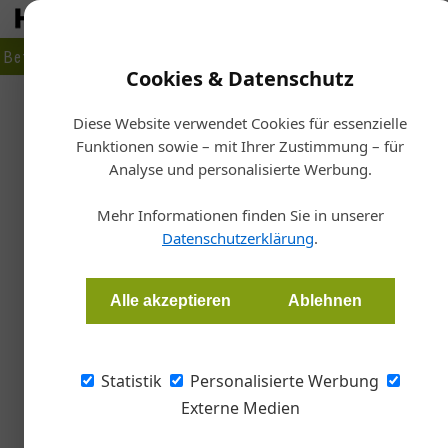
Betrieb
Markt
Planen
Bauen
Fertigen
Bau- + Werk
Cookies & Datenschutz
Firmenverzeichnis
›
Festool Vertriebsbüro Österreich/ Tooltechnic S
Diese Website verwendet Cookies für essenzielle
Funktionen sowie – mit Ihrer Zustimmung – für
Festool Vertriebsbüro Öste
Analyse und personalisierte Werbung.
Ges.m.b.H.
Mehr Informationen finden Sie in unserer
Datenschutzerklärung
.
Schloss Glanegg 2, 5082 Grödig, Österreich
Bereits seit 90 Jahren entwickeln und produzieren wir hoch
Alle akzeptieren
Ablehnen
Druckluftwerkzeuge für professionelle und anspruchsvolle 
Für das Holz-, Maler- und Lackierhandwerk sowie für Renovi
Statistik
Personalisierte Werbung
Sanierungsarbeiten setzen wir immer wieder höchste Standa
Externe Medien
vom Bohrer über Sägen, Fräsen, Schleifen, Absaugmobilen bis