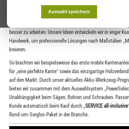
Arbeitsplatzgestaltung. Unsere Produkte zeichnen sich dur
Auswahl speichern
Robustheit
und
lange Lebensdauer
aus. Ganz wichtig sind u
Zukunftsthemen wie effizientes und sauberes Arbeiten, um s
besser zu arbeiten. Unsere Ideen entwickeln wir in enger Ko
Handwerk, um professionelle Lösungen nach Maßstäben „M
kreieren.
So brachten wir beispielsweise das erste mobile Kantena
für „eine perfekte Kante“ sowie das einzigartige Holzver
auf den Markt. Durch unser aktuelles Akku-Werkzeug-Pro
bieten wir zusammen mit dem Auswahlsystem „PowerSelect
Unabhängigkeit beim Sägen, Bohren und Schrauben. Passen
Kunde automatisch beim Kauf durch „
SERVICE all-inclusive
Rund-um-Sorglos-Paket in der Branche.