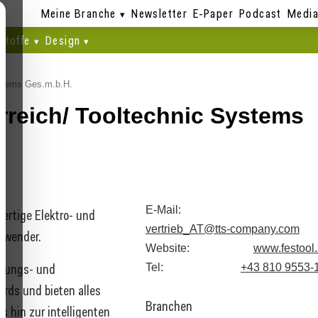
Meine Branche
Newsletter
E-Paper
Podcast
Media
stoffe
Design
ystems Ges.m.b.H.
rreich/ Tooltechnic Systems
E-Mail:
wertige Elektro- und
vertrieb_AT@tts-company.com
Anwender.
Website:
www.festool.
erungs- und
Tel:
+43 810 9553-
rds und bieten alles
Branchen
 hin zur intelligenten