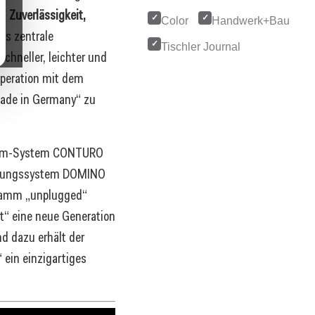
ch
Zuverlässigkeit,
Color
Handwerk+Bau
ns zentrale
Tischler Journal
chneller, leichter und
operation mit dem
ade in Germany“ zu
nleim-System CONTURO
bindungssystem DOMINO
gramm „unplugged“
“ eine neue Generation
d dazu erhält der
“ ein einzigartiges