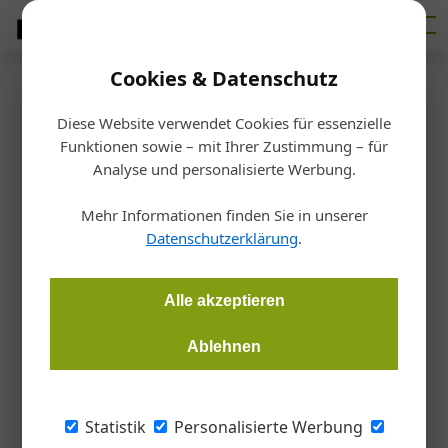
Cookies & Datenschutz
Firmenverzeichnis
›
First Class Holz GmbH Otto Hamminger
First Class Holz GmbH
Diese Website verwendet Cookies für essenzielle
Funktionen sowie – mit Ihrer Zustimmung – für
Analyse und personalisierte Werbung.
Otto Hamminger
Mehr Informationen finden Sie in unserer
Kirchengasse 27, 4923 Lohnsburg, Österreich
Datenschutzerklärung
.
Alle akzeptieren
Standort
Ablehnen
+
−
Statistik
Personalisierte Werbung