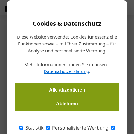
Cookies & Datenschutz
Firmenverzeichnis
›
Franz Nuschei KG
Franz Nuschei KG
Diese Website verwendet Cookies für essenzielle
Funktionen sowie – mit Ihrer Zustimmung – für
Analyse und personalisierte Werbung.
Wallackgasse 7, 1230 Wien, Österreich
Mehr Informationen finden Sie in unserer
Datenschutzerklärung
.
Standort
Alle akzeptieren
+
Ablehnen
−
Statistik
Personalisierte Werbung