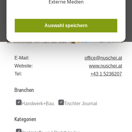
Externe Medien
Auswahl speichern
Leaflet
|
© OpenStreetMap
E-Mail:
office@nuschei.at
Website:
www.nuschei.at
Tel:
+43 1 5236207
Branchen
Handwerk+Bau
Tischler Journal
Kategorien