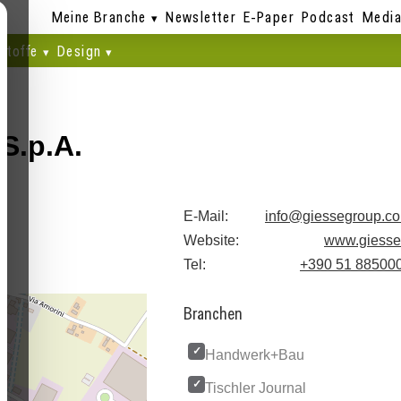
Meine Branche
Newsletter
E-Paper
Podcast
Media
stoffe
Design
S.p.A.
E-Mail:
info@giessegroup.c
Website:
www.giesse.
Tel:
+390 51 88500
Branchen
Handwerk+Bau
Tischler Journal