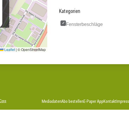
Kategorien
Fensterbeschläge
Leaflet
|
© OpenStreetMap
Core
Mediadaten
Abo bestellen
E-Paper App
Kontakt
Impres