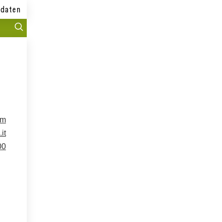
daten
om
it
00