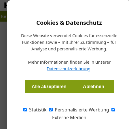
Betrieb
Markt
Planen
Bauen
Fertigen
Bau- + Werk
Cookies & Datenschutz
Firmenverzeichnis
›
Giesse / GSG International S.p.A.
Diese Website verwendet Cookies für essenzielle
Funktionen sowie – mit Ihrer Zustimmung – für
Giesse / GSG International 
Analyse und personalisierte Werbung.
Via Tubertini 1, 40054 Budrio, Italien
Mehr Informationen finden Sie in unserer
Datenschutzerklärung
.
Standort
Alle akzeptieren
Ablehnen
+
Statistik
Personalisierte Werbung
−
Externe Medien