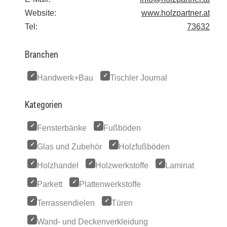
Website:
www.holzpartner.at
Tel:
73632
Branchen
Handwerk+Bau
Tischler Journal
Kategorien
Fensterbänke
Fußböden
Glas und Zubehör
Holzfußböden
Holzhandel
Holzwerkstoffe
Laminat
Parkett
Plattenwerkstoffe
Terrassendielen
Türen
Wand- und Deckenverkleidung