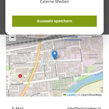
Externe Medien
Standort
Auswahl speichern
+
−
Leaflet
|
© OpenStreetMap
E-Mail:
info@holzpartner.at