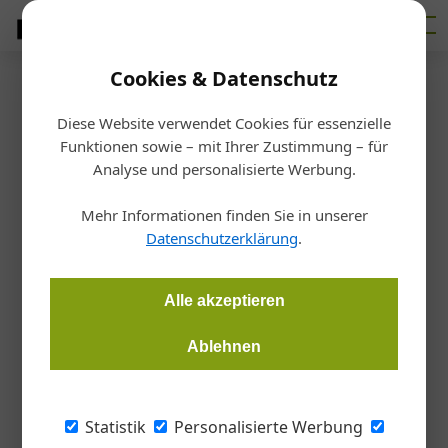
Cookies & Datenschutz
Firmenverzeichnis
›
Holzpartner HandelsgmbH
Holzpartner
Diese Website verwendet Cookies für essenzielle
Funktionen sowie – mit Ihrer Zustimmung – für
Analyse und personalisierte Werbung.
HandelsgmbH
Mehr Informationen finden Sie in unserer
Emil-von-Behring-Straße 22, 9500 Villach, Österreich
Datenschutzerklärung
.
10 Holzhändler aus Österreich sind an der „Holzpartner
HandelsgmbH“ mit Sitz in Villach sowie der Holzland
Alle akzeptieren
GmbH mit Sitz in Dortmund beteiligt, in der sowohl
Ablehnen
Einkaufs-, Organisations- wie auch Vertriebssynergien
genutzt werden. Alle Holzpartner Standorte finden Sie
auf einen Blick auf der Webseite und „Unsere Standorte“
Statistik
Personalisierte Werbung