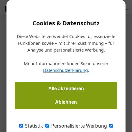
Cookies & Datenschutz
Firmenverzeichnis
›
J. Meissl GmbH. Schirmbar u.
Sonnenschutzkonzepte
Diese Website verwendet Cookies für essenzielle
J. Meissl GmbH.
Funktionen sowie – mit Ihrer Zustimmung – für
Analyse und personalisierte Werbung.
Schirmbar u.
Mehr Informationen finden Sie in unserer
Datenschutzerklärung
.
Sonnenschutzkonzepte
Gewerbegebiet Ellmauthal 40, 5452 Pfarrwerfen,
Alle akzeptieren
Ablehnen
E-Mail:
office@meissl.com
Website:
www.meissl.com
Tel:
+43 6462 25100
Statistik
Personalisierte Werbung