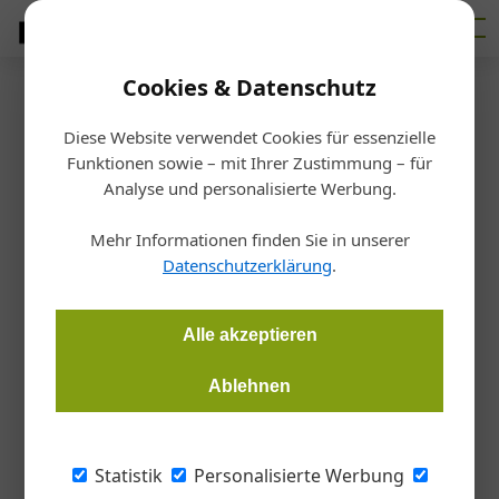
Cookies & Datenschutz
Firmenverzeichnis
›
JUTZ Lasertechnik GmbH
JUTZ Lasertechnik GmbH
Diese Website verwendet Cookies für essenzielle
Funktionen sowie – mit Ihrer Zustimmung – für
Analyse und personalisierte Werbung.
Slamastr. 47, 1230 Wien,
Mehr Informationen finden Sie in unserer
E-Mail:
info@jutz-lasertechnik.at
Datenschutzerklärung
.
Website:
www.jutz-lasertechnik.at
Tel:
+43 1 6152990
Alle akzeptieren
Branchen
Ablehnen
Handwerk+Bau
Metall
Statistik
Personalisierte Werbung
Kategorien